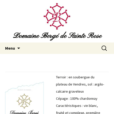
Domaine Bergé de Sainte Rose
Aller
Recherc
Menu
au
contenu
principal
Terroir : en soubergue du
plateau de Vendres, sol : argilo-
calcaire graveleux
Cépage : 100% chardonnay
Caractéristiques : vin blanc,
fruité et complexe, première